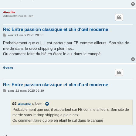
g
e
Aimable
Administrateur du site
Re: Entre passion classique et clin d'œil moderne
M
ven. 21 mars 2025 20:03
e
s
Probablement que oui, il est partout sur FB comme ailleurs. Son site de
s
merde sans le drop shipping a plein nez.
a
g
Ou comment faire du blé en étant le cul dans le canapé
e
Getrag
Re: Entre passion classique et clin d'œil moderne
M
sam. 22 mars 2025 06:39
e
s
s
Aimable
a écrit :
a
g
Probablement que oui, il est partout sur FB comme ailleurs. Son site de
e
merde sans le drop shipping a plein nez.
Ou comment faire du blé en étant le cul dans le canapé