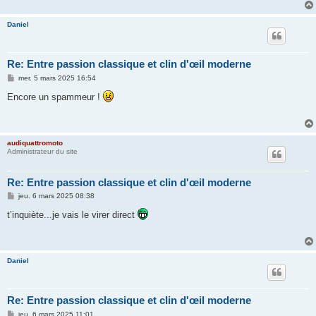
Daniel
Re: Entre passion classique et clin d'œil moderne
M
mer. 5 mars 2025 16:54
e
s
Encore un spammeur !
s
a
g
e
audiquattromoto
Administrateur du site
Re: Entre passion classique et clin d'œil moderne
M
jeu. 6 mars 2025 08:38
e
s
t’inquiète...je vais le virer direct
s
a
g
e
Daniel
Re: Entre passion classique et clin d'œil moderne
M
jeu. 6 mars 2025 11:01