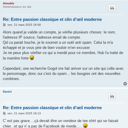
Aimable
Administrateur du site
Re: Entre passion classique et clin d'œil moderne
M
ven. 21 mars 2025 18:08
e
s
Alors quand je valide un compte, je vérifie plusieurs choses: le nom,
s
l'adresse IP source, l'adresse email de compte.
a
g
Qd ca parait louche, je le soumet a un outil anti spam. Celui la m'a
e
échappé et je vous prie de bien vouloir m'en excuser.
Je ne peux plus vérifier ce qui a merdé pour ce membre, Hub l'a traité de
la manière forte
Cependant, une recherche Gogol me fait arriver sur un site qui colle avec
le personnage, donc oui c'est du spam... les bougres ont des nouvelles
combines.
Daniel
Re: Entre passion classique et clin d'œil moderne
M
ven. 21 mars 2025 18:13
e
s
C' est pas grave....çà devait être un vendeur de tee shirt qui se faisait
s
chier...et qui n' a pas de Facebook de merde.....
a