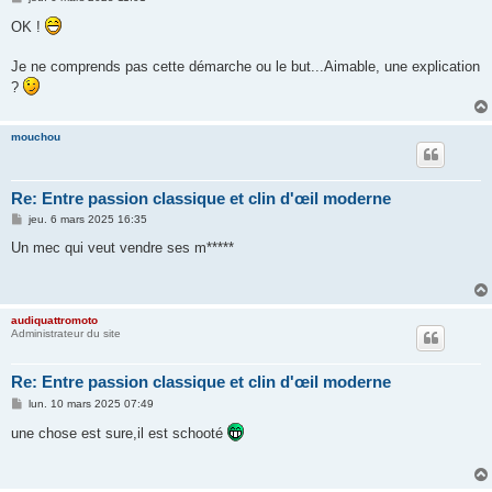
e
s
OK !
s
a
g
Je ne comprends pas cette démarche ou le but...Aimable, une explication
e
?
mouchou
Re: Entre passion classique et clin d'œil moderne
M
jeu. 6 mars 2025 16:35
e
s
Un mec qui veut vendre ses m*****
s
a
g
e
audiquattromoto
Administrateur du site
Re: Entre passion classique et clin d'œil moderne
M
lun. 10 mars 2025 07:49
e
s
une chose est sure,il est schooté
s
a
g
e