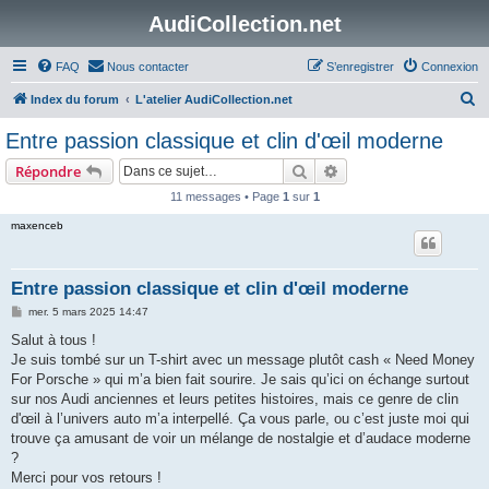
AudiCollection.net
FAQ
Nous contacter
S’enregistrer
Connexion
R
Index du forum
L'atelier AudiCollection.net
e
Entre passion classique et clin d'œil moderne
c
Rechercher
Recherche avancée
Répondre
h
11 messages • Page
1
sur
1
e
maxenceb
r
c
h
Entre passion classique et clin d'œil moderne
e
M
mer. 5 mars 2025 14:47
e
r
s
Salut à tous !
s
Je suis tombé sur un T-shirt avec un message plutôt cash « Need Money
a
g
For Porsche » qui m’a bien fait sourire. Je sais qu’ici on échange surtout
e
sur nos Audi anciennes et leurs petites histoires, mais ce genre de clin
d'œil à l’univers auto m’a interpellé. Ça vous parle, ou c’est juste moi qui
trouve ça amusant de voir un mélange de nostalgie et d’audace moderne
?
Merci pour vos retours !