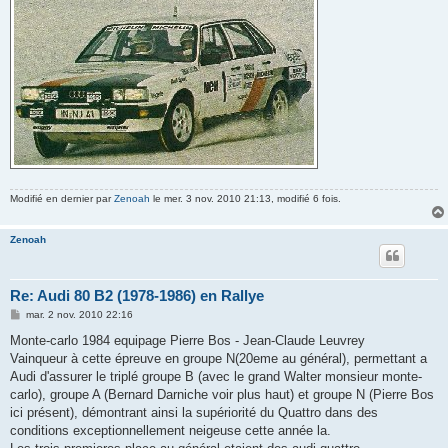
Modifié en dernier par
Zenoah
le mer. 3 nov. 2010 21:13, modifié 6 fois.
Zenoah
Re: Audi 80 B2 (1978-1986) en Rallye
M
mar. 2 nov. 2010 22:16
e
s
Monte-carlo 1984 equipage Pierre Bos - Jean-Claude Leuvrey
s
Vainqueur à cette épreuve en groupe N(20eme au général), permettant a
a
g
Audi d'assurer le triplé groupe B (avec le grand Walter monsieur monte-
e
carlo), groupe A (Bernard Darniche voir plus haut) et groupe N (Pierre Bos
ici présent), démontrant ainsi la supériorité du Quattro dans des
conditions exceptionnellement neigeuse cette année la.