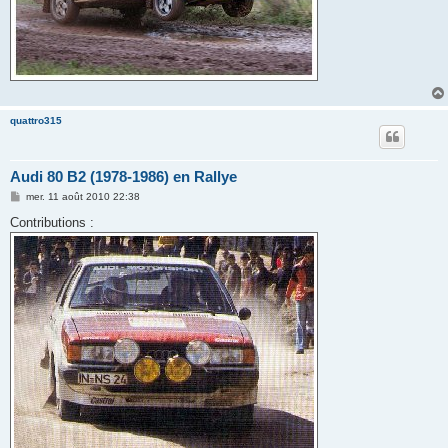
quattro315
Audi 80 B2 (1978-1986) en Rallye
M
mer. 11 août 2010 22:38
e
s
Contributions :
s
a
g
e