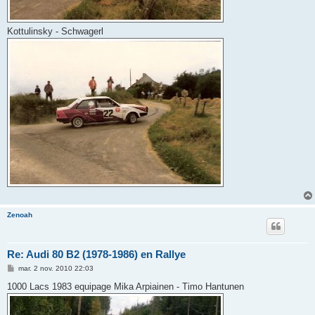
Kottulinsky - Schwagerl
Zenoah
Re: Audi 80 B2 (1978-1986) en Rallye
M
mar. 2 nov. 2010 22:03
e
s
1000 Lacs 1983 equipage Mika Arpiainen - Timo Hantunen
s
a
g