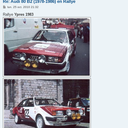
Re: Audi 80 B2 (1978-1986) en Rallye
M
lun. 25 oct. 2010 21:32
e
s
Rallye
Ypres 1983
s
a
g
e