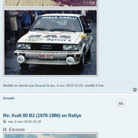
Modifié en dernier par
Zenoah
le jeu. 4 nov. 2010 21:23, modifié 6 fois.
Zenoah
Re: Audi 80 B2 (1978-1986) en Rallye
M
mar. 2 nov. 2010 22:18
e
s
M. Ericsson
s
a