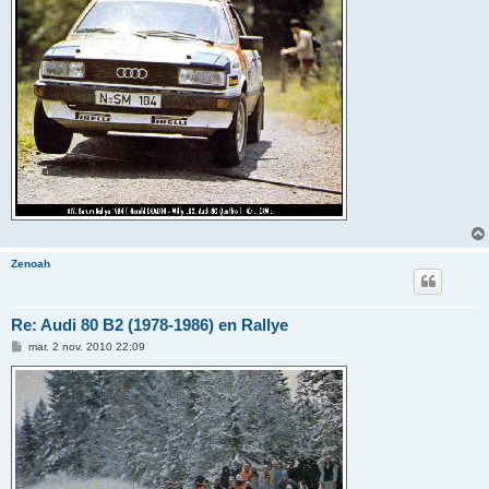
Zenoah
Re: Audi 80 B2 (1978-1986) en Rallye
M
mar. 2 nov. 2010 22:09
e
s
s
a
g
e