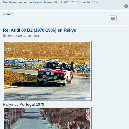
Modifié en dernier par
Zenoah
le mar. 26 oct. 2010 21:53, modifié 1 fois.
Zenoah
Re: Audi 80 B2 (1978-1986) en Rallye
M
mar. 26 oct. 2010 21:44
e
s
s
a
g
e
Rallye du
Portugal 1979