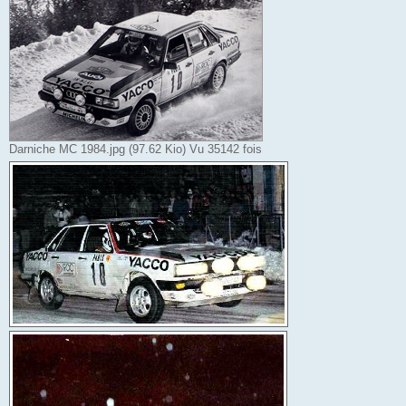
Darniche MC 1984.jpg (97.62 Kio) Vu 35142 fois