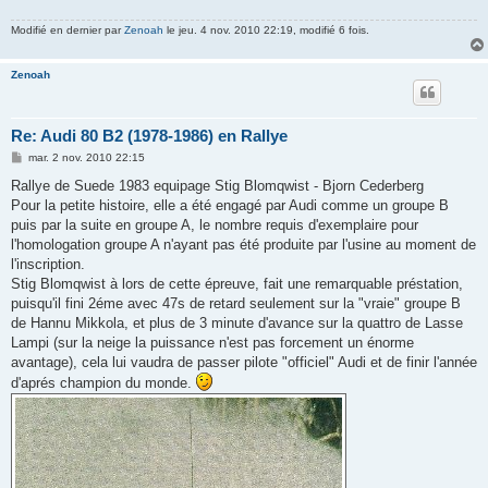
Modifié en dernier par
Zenoah
le jeu. 4 nov. 2010 22:19, modifié 6 fois.
Zenoah
Re: Audi 80 B2 (1978-1986) en Rallye
M
mar. 2 nov. 2010 22:15
e
s
Rallye de Suede 1983 equipage Stig Blomqwist - Bjorn Cederberg
s
Pour la petite histoire, elle a été engagé par Audi comme un groupe B
a
g
puis par la suite en groupe A, le nombre requis d'exemplaire pour
e
l'homologation groupe A n'ayant pas été produite par l'usine au moment de
l'inscription.
Stig Blomqwist à lors de cette épreuve, fait une remarquable préstation,
puisqu'il fini 2éme avec 47s de retard seulement sur la "vraie" groupe B
de Hannu Mikkola, et plus de 3 minute d'avance sur la quattro de Lasse
Lampi (sur la neige la puissance n'est pas forcement un énorme
avantage), cela lui vaudra de passer pilote "officiel" Audi et de finir l'année
d'aprés champion du monde.