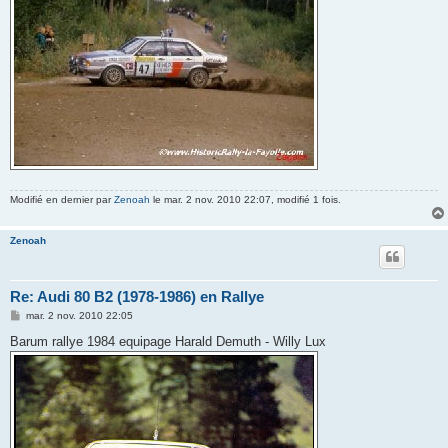
e
Modifié en dernier par
Zenoah
le mar. 2 nov. 2010 22:07, modifié 1 fois.
Zenoah
Re: Audi 80 B2 (1978-1986) en Rallye
M
mar. 2 nov. 2010 22:05
e
s
Barum rallye 1984 equipage Harald Demuth - Willy Lux
s
a
g
e