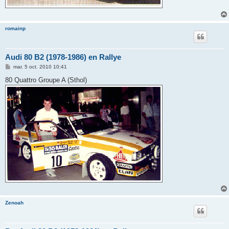
romainp
Audi 80 B2 (1978-1986) en Rallye
M
mar. 5 oct. 2010 10:41
e
s
80 Quattro Groupe A (Sthol)
s
a
g
e
Zenoah