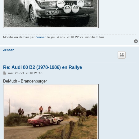
Modifié en dernier par
Zenoah
le jeu. 4 nov. 2010 22:29, modifié 3 fois.
Zenoah
Re: Audi 80 B2 (1978-1986) en Rallye
M
mar. 26 oct. 2010 21:46
e
s
DeMuth - Brandenburger
s
a
g
e