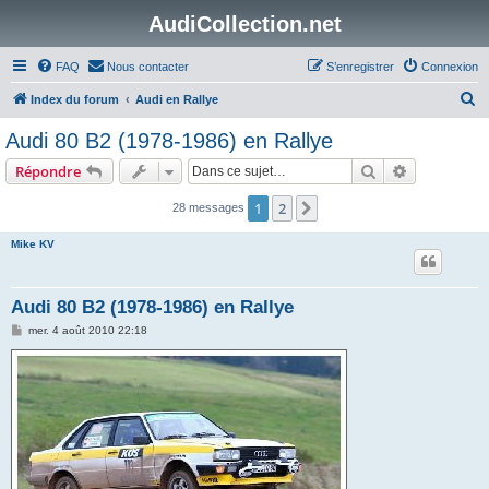
AudiCollection.net
FAQ
Nous contacter
S’enregistrer
Connexion
R
Index du forum
Audi en Rallye
e
Audi 80 B2 (1978-1986) en Rallye
c
Rechercher
Recherche 
Répondre
h
e
1
2
Suivante
28 messages
r
Mike KV
c
h
Audi 80 B2 (1978-1986) en Rallye
e
M
mer. 4 août 2010 22:18
r
e
s
s
a
g
e