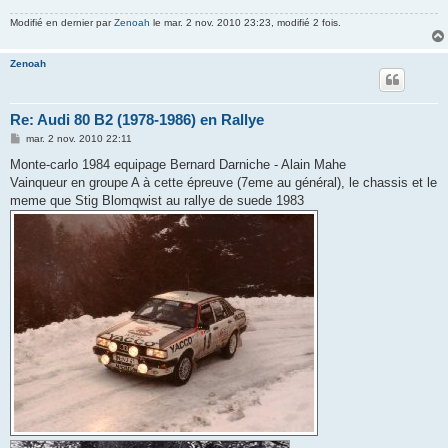
Modifié en dernier par
Zenoah
le mar. 2 nov. 2010 23:23, modifié 2 fois.
Zenoah
Re: Audi 80 B2 (1978-1986) en Rallye
M
mar. 2 nov. 2010 22:11
e
s
Monte-carlo 1984 equipage Bernard Darniche - Alain Mahe
s
Vainqueur en groupe A à cette épreuve (7eme au général), le chassis et le
a
g
meme que Stig Blomqwist au rallye de suede 1983
e