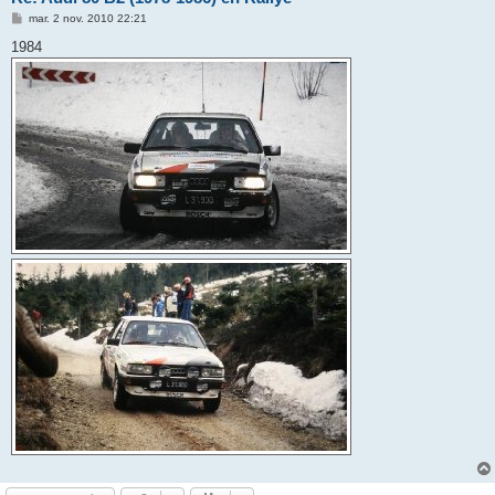
M
mar. 2 nov. 2010 22:21
e
s
1984
s
a
g
e