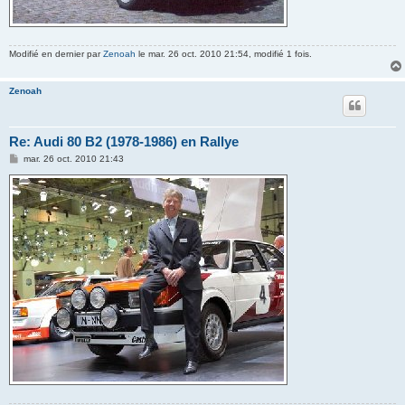
Modifié en dernier par
Zenoah
le mar. 26 oct. 2010 21:54, modifié 1 fois.
Zenoah
Re: Audi 80 B2 (1978-1986) en Rallye
M
mar. 26 oct. 2010 21:43
e
s
s
a
g
e