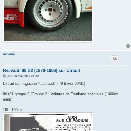
romainp
Re: Audi 80 B2 (1978-1986) sur Circuit
M
jeu. 26 mai 2011 21:32
e
s
Extrait du magazine "clan audi" n°9 (hiver 80/81)
s
a
g
80 t81 groupe 2 (Groupe 2 : Voitures de Tourisme spéciales (1000ex
e
mini))
1l6 - 190ch ...