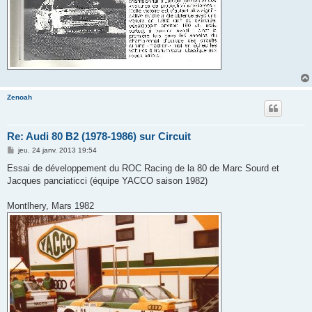
Zenoah
Re: Audi 80 B2 (1978-1986) sur Circuit
M
jeu. 24 janv. 2013 19:54
e
s
Essai de développement du ROC Racing de la 80 de Marc Sourd et
s
Jacques panciaticci (équipe YACCO saison 1982)
a
g
e
Montlhery, Mars 1982