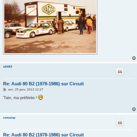
u0483
Re: Audi 80 B2 (1978-1986) sur Circuit
M
ven. 25 janv. 2013 12:27
e
s
'Tain, ma préférée !
s
a
g
e
romainp
Re: Audi 80 B2 (1978-1986) sur Circuit