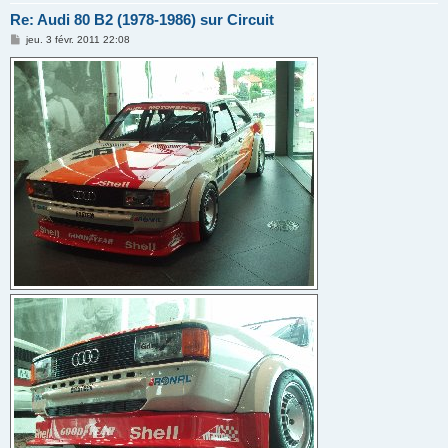
Re: Audi 80 B2 (1978-1986) sur Circuit
M
jeu. 3 févr. 2011 22:08
e
s
s
a
g
e