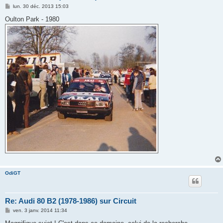
M
lun. 30 déc. 2013 15:03
e
s
Oulton Park - 1980
s
a
g
e
OdiGT
Re: Audi 80 B2 (1978-1986) sur Circuit
M
ven. 3 janv. 2014 11:34
e
s