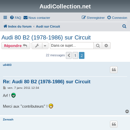
AudiCollection.net
FAQ
Nous contacter
S’enregistrer
Connexion
R
Index du forum
Audi sur Circuit
e
Audi 80 B2 (1978-1986) sur Circuit
c
Rechercher
Recherche 
Répondre
h
e
1
2
Précédente
22 messages
r
u0483
c
h
Re: Audi 80 B2 (1978-1986) sur Circuit
e
M
ven. 7 janv. 2011 12:34
r
e
s
Arf !
s
a
g
Merci aux "contributeurs" !
e
Zenoah