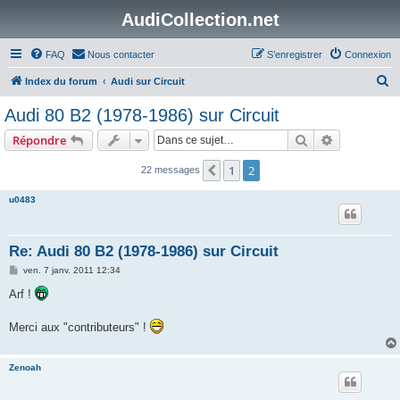
AudiCollection.net
FAQ
Nous contacter
S’enregistrer
Connexion
R
Index du forum
Audi sur Circuit
e
Audi 80 B2 (1978-1986) sur Circuit
c
Rechercher
Recherche 
Répondre
h
e
1
2
Précédente
22 messages
r
u0483
c
h
Re: Audi 80 B2 (1978-1986) sur Circuit
e
M
ven. 7 janv. 2011 12:34
r
e
s
Arf !
s
a
g
Merci aux "contributeurs" !
e
Zenoah