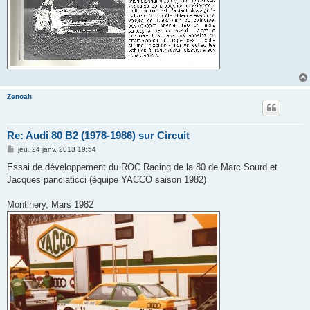
Zenoah
Re: Audi 80 B2 (1978-1986) sur Circuit
M
jeu. 24 janv. 2013 19:54
e
s
Essai de développement du ROC Racing de la 80 de Marc Sourd et
s
Jacques panciaticci (équipe YACCO saison 1982)
a
g
e
Montlhery, Mars 1982