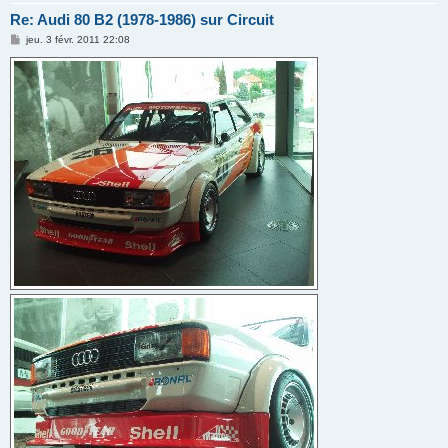
Re: Audi 80 B2 (1978-1986) sur Circuit
M
jeu. 3 févr. 2011 22:08
e
s
s
a
g
e