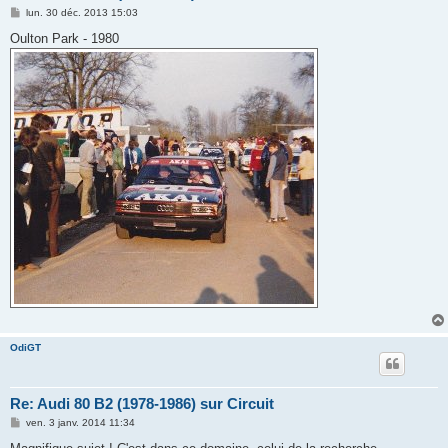
M
lun. 30 déc. 2013 15:03
e
s
Oulton Park - 1980
s
a
g
e
OdiGT
Re: Audi 80 B2 (1978-1986) sur Circuit
M
ven. 3 janv. 2014 11:34
e
s