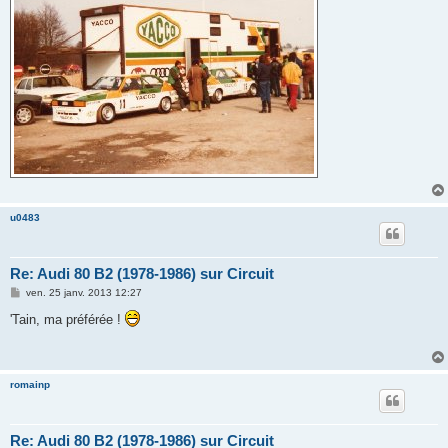
u0483
Re: Audi 80 B2 (1978-1986) sur Circuit
M
ven. 25 janv. 2013 12:27
e
s
'Tain, ma préférée !
s
a
g
e
romainp
Re: Audi 80 B2 (1978-1986) sur Circuit