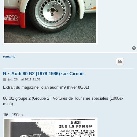
romainp
Re: Audi 80 B2 (1978-1986) sur Circuit
M
jeu. 26 mai 2011 21:32
e
s
Extrait du magazine "clan audi" n°9 (hiver 80/81)
s
a
g
80 t81 groupe 2 (Groupe 2 : Voitures de Tourisme spéciales (1000ex
e
mini))
1l6 - 190ch ...