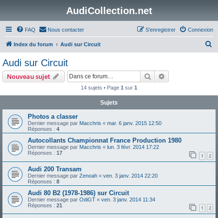
AudiCollection.net
FAQ
Nous contacter
S’enregistrer
Connexion
R
Index du forum
Audi sur Circuit
e
Audi sur Circuit
c
Rechercher
Recherche avanc
Nouveau sujet
h
14 sujets • Page
1
sur
1
e
Sujets
r
c
Photos a classer
Dernier message par
Macchris
«
mar. 6 janv. 2015 12:50
h
Réponses :
4
e
Autocollants Championnat France Production 1980
Dernier message par
Macchris
«
lun. 3 févr. 2014 17:22
r
Réponses :
17
1
2
Audi 200 Transam
Dernier message par
Zenoah
«
ven. 3 janv. 2014 22:20
Réponses :
8
Audi 80 B2 (1978-1986) sur Circuit
Dernier message par
OdiGT
«
ven. 3 janv. 2014 11:34
Réponses :
21
1
2