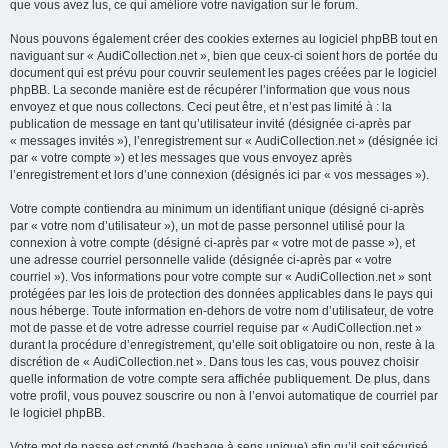
que vous avez lus, ce qui améliore votre navigation sur le forum.
Nous pouvons également créer des cookies externes au logiciel phpBB tout en
naviguant sur « AudiCollection.net », bien que ceux-ci soient hors de portée du
document qui est prévu pour couvrir seulement les pages créées par le logiciel
phpBB. La seconde manière est de récupérer l’information que vous nous
envoyez et que nous collectons. Ceci peut être, et n’est pas limité à : la
publication de message en tant qu’utilisateur invité (désignée ci-après par
« messages invités »), l’enregistrement sur « AudiCollection.net » (désignée ici
par « votre compte ») et les messages que vous envoyez après
l’enregistrement et lors d’une connexion (désignés ici par « vos messages »).
Votre compte contiendra au minimum un identifiant unique (désigné ci-après
par « votre nom d’utilisateur »), un mot de passe personnel utilisé pour la
connexion à votre compte (désigné ci-après par « votre mot de passe »), et
une adresse courriel personnelle valide (désignée ci-après par « votre
courriel »). Vos informations pour votre compte sur « AudiCollection.net » sont
protégées par les lois de protection des données applicables dans le pays qui
nous héberge. Toute information en-dehors de votre nom d’utilisateur, de votre
mot de passe et de votre adresse courriel requise par « AudiCollection.net »
durant la procédure d’enregistrement, qu’elle soit obligatoire ou non, reste à la
discrétion de « AudiCollection.net ». Dans tous les cas, vous pouvez choisir
quelle information de votre compte sera affichée publiquement. De plus, dans
votre profil, vous pouvez souscrire ou non à l’envoi automatique de courriel par
le logiciel phpBB.
Votre mot de passe est crypté (hashage à sens unique) afin qu’il soit sécurisé.