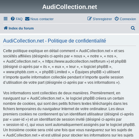
AudiCollection.net
FAQ
Nous contacter
S’enregistrer
Connexion
R
Index du forum
e
AudiCollection.net - Politique de confidentialité
c
h
Cette politique explique en détail comment « AudiCollection.net » et ses
sociétés affiliées (désignés ci-après par « nous », « notre », « nos »,
e
« AudiCollection.net », « https://www.audicollection.net/forum ») et phpBB
r
(désigné ci-après par « ils », « eux », « leur », « logiciel phpBB »,
« www.phpbb.com », « phpBB Limited », « Équipes phpBB ») utilisent
c
n’importe quelle information collectée pendant n’importe quelle session
h
d’utilisation de votre part (désignée ci-après par « vos informations »).
e
Vos informations sont collectées de deux manières. Premièrement, en
r
naviguant sur « AudiCollection.net », le logiciel phpBB créera un certain
nombre de cookies, qui sont des petits fichiers textes téléchargés dans les
fichiers temporaires du navigateur Internet de votre ordinateur. Les deux
premiers cookies ne contiennent qu’un identifiant utilisateur (désigné ci-après
par « user-id ») et un identifiant de session invité (désigné ci-après par
« session-id »), qui vous sont automatiquement assignés par le logiciel phpBB.
Un troisième cookie sera créé une fois que vous naviguerez sur les sujets de
« AudiCollection.net » et est utilisé pour stocker les informations sur les sujets