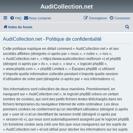
AudiCollection.net
FAQ
Nous contacter
S’enregistrer
Connexion
R
Index du forum
e
AudiCollection.net - Politique de confidentialité
c
h
Cette politique explique en détail comment « AudiCollection.net » et ses
sociétés affiliées (désignés ci-après par « nous », « notre », « nos »,
e
« AudiCollection.net », « https://www.audicollection.net/forum ») et phpBB
r
(désigné ci-après par « ils », « eux », « leur », « logiciel phpBB »,
« www.phpbb.com », « phpBB Limited », « Équipes phpBB ») utilisent
c
n’importe quelle information collectée pendant n’importe quelle session
h
d’utilisation de votre part (désignée ci-après par « vos informations »).
e
Vos informations sont collectées de deux manières. Premièrement, en
r
naviguant sur « AudiCollection.net », le logiciel phpBB créera un certain
nombre de cookies, qui sont des petits fichiers textes téléchargés dans les
fichiers temporaires du navigateur Internet de votre ordinateur. Les deux
premiers cookies ne contiennent qu’un identifiant utilisateur (désigné ci-après
par « user-id ») et un identifiant de session invité (désigné ci-après par
« session-id »), qui vous sont automatiquement assignés par le logiciel phpBB.
Un troisième cookie sera créé une fois que vous naviguerez sur les sujets de
« AudiCollection.net » et est utilisé pour stocker les informations sur les sujets