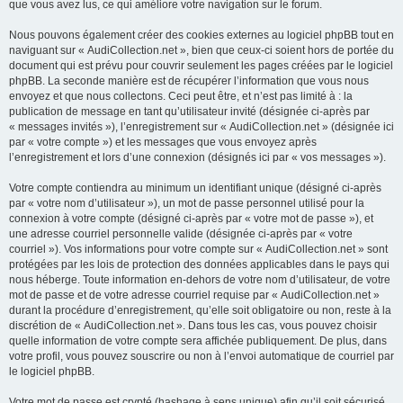
que vous avez lus, ce qui améliore votre navigation sur le forum.
Nous pouvons également créer des cookies externes au logiciel phpBB tout en
naviguant sur « AudiCollection.net », bien que ceux-ci soient hors de portée du
document qui est prévu pour couvrir seulement les pages créées par le logiciel
phpBB. La seconde manière est de récupérer l’information que vous nous
envoyez et que nous collectons. Ceci peut être, et n’est pas limité à : la
publication de message en tant qu’utilisateur invité (désignée ci-après par
« messages invités »), l’enregistrement sur « AudiCollection.net » (désignée ici
par « votre compte ») et les messages que vous envoyez après
l’enregistrement et lors d’une connexion (désignés ici par « vos messages »).
Votre compte contiendra au minimum un identifiant unique (désigné ci-après
par « votre nom d’utilisateur »), un mot de passe personnel utilisé pour la
connexion à votre compte (désigné ci-après par « votre mot de passe »), et
une adresse courriel personnelle valide (désignée ci-après par « votre
courriel »). Vos informations pour votre compte sur « AudiCollection.net » sont
protégées par les lois de protection des données applicables dans le pays qui
nous héberge. Toute information en-dehors de votre nom d’utilisateur, de votre
mot de passe et de votre adresse courriel requise par « AudiCollection.net »
durant la procédure d’enregistrement, qu’elle soit obligatoire ou non, reste à la
discrétion de « AudiCollection.net ». Dans tous les cas, vous pouvez choisir
quelle information de votre compte sera affichée publiquement. De plus, dans
votre profil, vous pouvez souscrire ou non à l’envoi automatique de courriel par
le logiciel phpBB.
Votre mot de passe est crypté (hashage à sens unique) afin qu’il soit sécurisé.