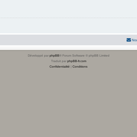
Nou
Développé par
phpBB
® Forum Software © phpBB Limited
Traduit par
phpBB-fr.com
Confidentialité
|
Conditions