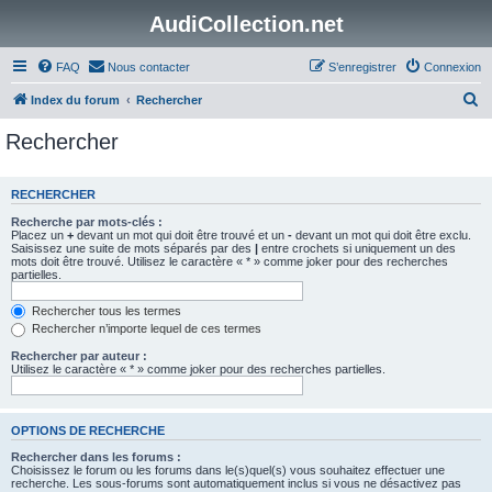
AudiCollection.net
FAQ
Nous contacter
S’enregistrer
Connexion
R
Index du forum
Rechercher
e
Rechercher
c
h
RECHERCHER
e
Recherche par mots-clés :
r
Placez un
+
devant un mot qui doit être trouvé et un
-
devant un mot qui doit être exclu.
Saisissez une suite de mots séparés par des
|
entre crochets si uniquement un des
c
mots doit être trouvé. Utilisez le caractère « * » comme joker pour des recherches
partielles.
h
e
Rechercher tous les termes
Rechercher n’importe lequel de ces termes
r
Rechercher par auteur :
Utilisez le caractère « * » comme joker pour des recherches partielles.
OPTIONS DE RECHERCHE
Rechercher dans les forums :
Choisissez le forum ou les forums dans le(s)quel(s) vous souhaitez effectuer une
recherche. Les sous-forums sont automatiquement inclus si vous ne désactivez pas