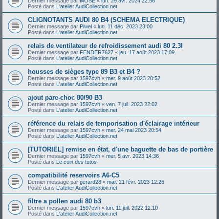
Dernier message par
MOSE
«
lun. 29 avr. 2024 22:56
Posté dans
L'atelier AudiCollection.net
CLIGNOTANTS AUDI 80 B4 (SCHEMA ELECTRIQUE)
Dernier message par
Piwel
«
lun. 11 déc. 2023 23:00
Posté dans
L'atelier AudiCollection.net
relais de ventilateur de refroidissement audi 80 2.3l
Dernier message par
FENDER7627
«
jeu. 17 août 2023 17:09
Posté dans
L'atelier AudiCollection.net
housses de sièges type 89 B3 et B4 ?
Dernier message par
1597cvh
«
mer. 9 août 2023 20:52
Posté dans
L'atelier AudiCollection.net
ajout pare-choc 80/90 B3
Dernier message par
1597cvh
«
ven. 7 juil. 2023 22:02
Posté dans
L'atelier AudiCollection.net
référence du relais de temporisation d'éclairage intérieur
Dernier message par
1597cvh
«
mer. 24 mai 2023 20:54
Posté dans
L'atelier AudiCollection.net
[TUTORIEL] remise en état, d'une baguette de bas de portière
Dernier message par
1597cvh
«
mer. 5 avr. 2023 14:36
Posté dans
Le coin des tutos
compatibilité reservoirs A6-C5
Dernier message par
gerard28
«
mar. 21 févr. 2023 12:26
Posté dans
L'atelier AudiCollection.net
filtre a pollen audi 80 b3
Dernier message par
1597cvh
«
lun. 11 juil. 2022 12:10
Posté dans
L'atelier AudiCollection.net