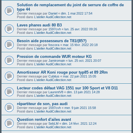
Solution de remplacement du joint de serrure de coffre de
type 44
Dernier message par
Daniel
«
dim. 1 mai 2022 17:54
Posté dans
L'atelier AudiCollection.net
Laves phares audi 80 B3
Dernier message par
1597cvh
«
lun. 25 avr. 2022 09:26
Posté dans
L'atelier AudiCollection.net
Besoin aide possesseurs de T81/(85?)
Dernier message par
foscora
«
mar. 15 févr. 2022 20:18
Posté dans
L'atelier AudiCollection.net
Pression de commande WUR moteur KG
Dernier message par
Jamiromain
«
lun. 25 oct. 2021 20:07
Posté dans
L'atelier AudiCollection.net
Amortisseur AR Koni rouge pour typ85 et 89 2Rm
Dernier message par
Cubitus
«
mar. 22 juin 2021 15:05
Posté dans
L'atelier AudiCollection.net
Lecteur codes défaut VAG 1551 sur 100 Sport et V8 D11
Dernier message par
LaurentV8
«
dim. 13 juin 2021 14:28
Posté dans
L'atelier AudiCollection.net
répartiteur de son, pas audi
Dernier message par
1597cvh
«
mer. 9 juin 2021 15:58
Posté dans
L'atelier AudiCollection.net
Question renfort d'ailes avant
Dernier message par
SebLM
«
dim. 14 févr. 2021 12:24
Posté dans
L'atelier AudiCollection.net