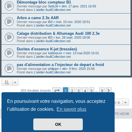
Démontage bloc compteur B1
Dernier message par
SebLM
«
dim. 17 janv. 2021 16:59
Posté dans
L'atelier AudiCollection.net
Arbre a came 2.3e AAR
Dernier message par
iB3
«
mar. 10 nov. 2020 18:51
Posté dans
L'atelier AudiCollection.net
Calage distribution & Allumage Audi 100 2.3e
Dernier message par
iB3
«
lun. 28 sept. 2020 18:06
Posté dans
L'atelier AudiCollection.net
Durites d'essence K-jet (tressées)
Dernier message par
babbasse
«
mer. 13 mai 2020 15:01
Posté dans
L'atelier AudiCollection.net
pas d'alimentation a l'injecteur de depart a froid
Dernier message par
philippe
«
dim. 9 févr. 2020 15:58
Posté dans
L'atelier AudiCollection.net
Page
1
sur
9
1
2
3
4
5
9
Suivante
203 résultats trouvés
…
En poursuivant votre navigation, vous acceptez
Aller à
l’utilisation de cookies.
En savoir plus
Index du forum
Heures au format
UTC+02:00
OK
Développé par
phpBB
® Forum Software © phpBB Limited
Traduit par
phpBB-fr.com