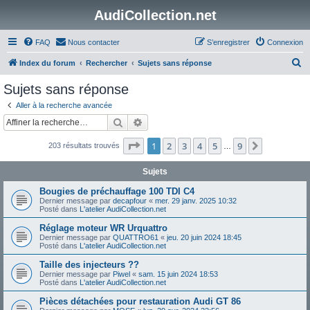
AudiCollection.net
FAQ
Nous contacter
S’enregistrer
Connexion
R
Index du forum
Rechercher
Sujets sans réponse
e
Sujets sans réponse
c
Aller à la recherche avancée
h
Rechercher
Recherche avancée
e
Page
1
sur
9
1
2
3
4
5
9
Suivante
203 résultats trouvés
r
…
c
Sujets
h
Bougies de préchauffage 100 TDI C4
e
Dernier message par
decapfour
«
mer. 29 janv. 2025 10:32
Posté dans
L'atelier AudiCollection.net
r
Réglage moteur WR Urquattro
Dernier message par
QUATTRO61
«
jeu. 20 juin 2024 18:45
Posté dans
L'atelier AudiCollection.net
Taille des injecteurs ??
Dernier message par
Piwel
«
sam. 15 juin 2024 18:53
Posté dans
L'atelier AudiCollection.net
Pièces détachées pour restauration Audi GT 86