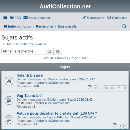
AudiCollection.net
FAQ
Nous contacter
S’enregistrer
Connexion
R
Index du forum
Rechercher
Sujets actifs
e
Sujets actifs
c
Aller à la recherche avancée
h
Rechercher
Recherche avancée
e
3 résultats trouvés • Page
1
sur
1
r
Sujets
c
Ralenti bizarre
h
Dernier message par
1597cvh
«
dim. 9 août 2026 13:47
e
Posté dans
L'atelier AudiCollection.net
Réponses :
266
1
15
16
17
18
…
r
Vag Tacho 5.0
Dernier message par
Daniel
«
sam. 8 août 2026 21:42
Posté dans
L'atelier AudiCollection.net
Réponses :
1
Astuce pour décoller le ciel de toit (100 C4) ?
Dernier message par
LaurentV8
«
lun. 3 août 2026 20:57
Posté dans
L'atelier AudiCollection.net
Réponses :
21
1
2