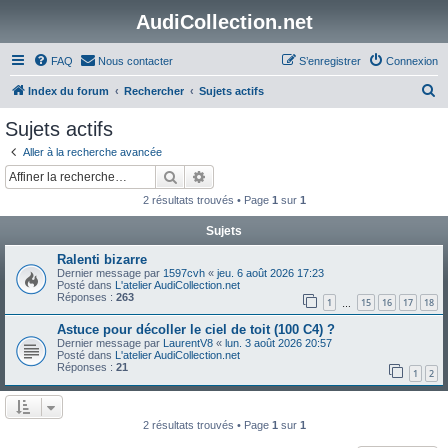
AudiCollection.net
FAQ
Nous contacter
S’enregistrer
Connexion
R
Index du forum
Rechercher
Sujets actifs
e
Sujets actifs
c
Aller à la recherche avancée
h
Rechercher
Recherche avancée
e
2 résultats trouvés • Page
1
sur
1
r
Sujets
c
Ralenti bizarre
h
Dernier message par
1597cvh
«
jeu. 6 août 2026 17:23
e
Posté dans
L'atelier AudiCollection.net
Réponses :
263
1
15
16
17
18
…
r
Astuce pour décoller le ciel de toit (100 C4) ?
Dernier message par
LaurentV8
«
lun. 3 août 2026 20:57
Posté dans
L'atelier AudiCollection.net
Réponses :
21
1
2
2 résultats trouvés • Page
1
sur
1