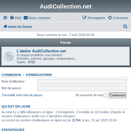
AudiCollection.net
FAQ
Nous contacter
S’enregistrer
Connexion
R
Index du forum
e
Nous sommes le ven. 7 août 2026 06:28
c
Forum
h
L'atelier AudiCollection.net
e
A chaque problème une solution!
Entretien, pannes, garages, préparations...
r
Sujets :
5722
c
CONNEXION
•
S’ENREGISTRER
h
Nom d’utilisateur :
e
Mot de passe :
r
J’ai oublié mon mot de passe
Se souvenir de moi
QUI EST EN LIGNE
Au total il y a
115
utilisateurs en ligne : 2 enregistrés, 0 invisible et 113 invités (d’après le
nombre d’utilisateurs actifs ces 3 dernières minutes)
Le record du nombre d’utilisateurs en ligne est de
11754
, le jeu. 31 juil. 2025 23:04
STATISTIQUES