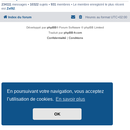
234111
messages •
10322
sujets •
931
membres • Le membre enregistré le plus récent
est
Zel92
.
Index du forum
Heures au format
UTC+02:00
Développé par
phpBB
® Forum Software © phpBB Limited
Traduit par
phpBB-fr.com
Confidentialité
|
Conditions
En poursuivant votre navigation, vous acceptez
l’utilisation de cookies.
En savoir plus
OK