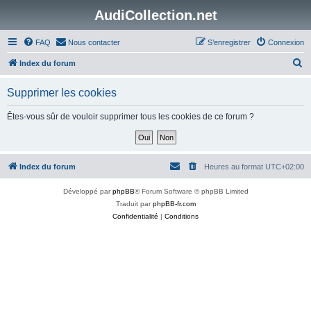
AudiCollection.net
FAQ
Nous contacter
S’enregistrer
Connexion
R
Index du forum
e
Supprimer les cookies
c
h
Êtes-vous sûr de vouloir supprimer tous les cookies de ce forum ?
e
r
c
Index du forum
Heures au format
UTC+02:00
h
Développé par
phpBB
® Forum Software © phpBB Limited
e
Traduit par
phpBB-fr.com
r
Confidentialité
|
Conditions