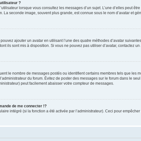
tilisateur ?
utilisateur lorsque vous consultez les messages d’un sujet. L’une d’elles peut êtr
rum. La seconde image, souvent plus grande, est connue sous le nom d’avatar et 
s pouvez ajouter un avatar en utilisant l’une des quatre méthodes d’avatar suivantes 
ont ils sont mis à disposition. Si vous ne pouvez pas utiliser d’avatar, contactez un
iquent le nombre de messages postés ou identifient certains membres tels que les 
ar l’administrateur du forum. Évitez de poster des messages sur le forum dans le seu
ministrateur) peut facilement abaisser votre compteur de messages.
mande de me connecter !?
re intégré (si la fonction a été activée par l’administrateur). Ceci pour empêcher l’u