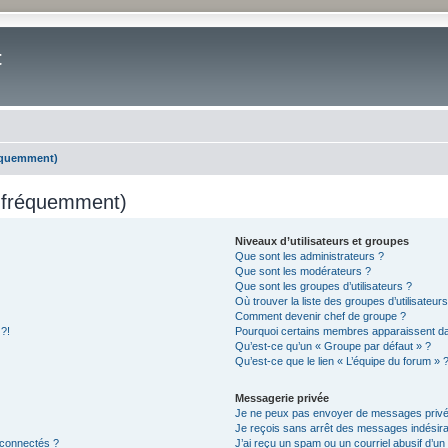
t
réquemment)
s fréquemment)
Niveaux d’utilisateurs et groupes
Que sont les administrateurs ?
Que sont les modérateurs ?
Que sont les groupes d’utilisateurs ?
Où trouver la liste des groupes d’utilisateur
Comment devenir chef de groupe ?
 ?!
Pourquoi certains membres apparaissent dan
Qu’est-ce qu’un « Groupe par défaut » ?
Qu’est-ce que le lien « L’équipe du forum » 
Messagerie privée
Je ne peux pas envoyer de messages privé
Je reçois sans arrêt des messages indésira
 connectés ?
J’ai reçu un spam ou un courriel abusif d’u