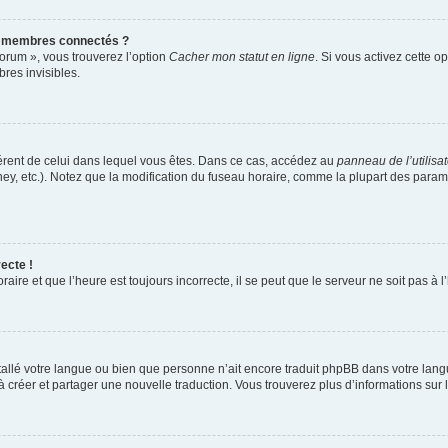
s membres connectés ?
forum », vous trouverez l’option
Cacher mon statut en ligne
. Si vous activez cette o
es invisibles.
ifférent de celui dans lequel vous êtes. Dans ce cas, accédez au
panneau de l’utilisa
ney, etc.). Notez que la modification du fuseau horaire, comme la plupart des para
ecte !
aire et que l’heure est toujours incorrecte, il se peut que le serveur ne soit pas à
installé votre langue ou bien que personne n’ait encore traduit phpBB dans votre l
s à créer et partager une nouvelle traduction. Vous trouverez plus d’informations sur l