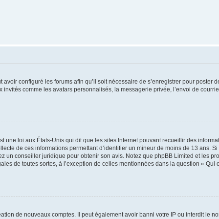
t avoir configuré les forums afin qu’il soit nécessaire de s’enregistrer pour poster
x invités comme les avatars personnalisés, la messagerie privée, l’envoi de courri
t une loi aux États-Unis qui dit que les sites Internet pouvant recueillir des infor
ollecte de ces informations permettant d’identifier un mineur de moins de 13 ans. S
tez un conseiller juridique pour obtenir son avis. Notez que phpBB Limited et les pr
gales de toutes sortes, à l’exception de celles mentionnées dans la question « Qui
réation de nouveaux comptes. Il peut également avoir banni votre IP ou interdit le no