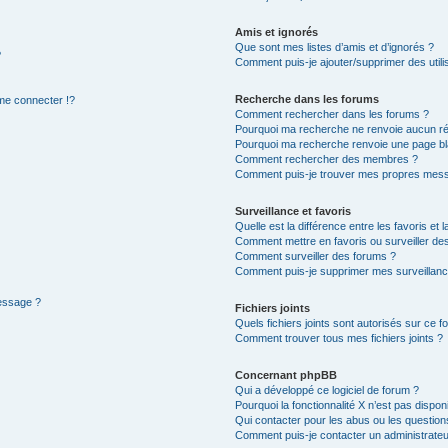
Amis et ignorés
Que sont mes listes d’amis et d’ignorés ?
?
Comment puis-je ajouter/supprimer des utilis
Recherche dans les forums
e connecter !?
Comment rechercher dans les forums ?
Pourquoi ma recherche ne renvoie aucun ré
Pourquoi ma recherche renvoie une page bl
Comment rechercher des membres ?
Comment puis-je trouver mes propres mess
Surveillance et favoris
Quelle est la différence entre les favoris et l
Comment mettre en favoris ou surveiller des
Comment surveiller des forums ?
Comment puis-je supprimer mes surveillanc
message ?
Fichiers joints
Quels fichiers joints sont autorisés sur ce f
Comment trouver tous mes fichiers joints ?
Concernant phpBB
Qui a développé ce logiciel de forum ?
Pourquoi la fonctionnalité X n’est pas dispon
Qui contacter pour les abus ou les questio
Comment puis-je contacter un administrateu