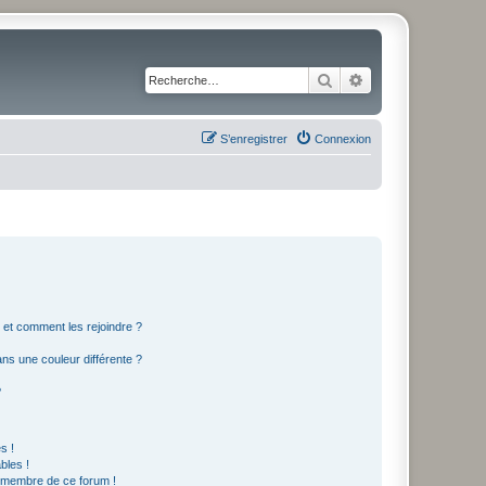
Rechercher
Recherche avancé
S’enregistrer
Connexion
s et comment les rejoindre ?
s une couleur différente ?
?
s !
bles !
n membre de ce forum !