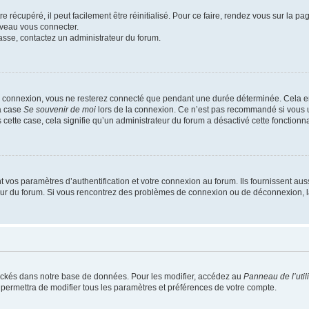
 récupéré, il peut facilement être réinitialisé. Pour ce faire, rendez vous sur la p
uveau vous connecter.
passe, contactez un administrateur du forum.
e connexion, vous ne resterez connecté que pendant une durée déterminée. Cela em
la case
Se souvenir de moi
lors de la connexion. Ce n’est pas recommandé si vous u
s cette case, cela signifie qu’un administrateur du forum a désactivé cette fonctionna
os paramètres d’authentification et votre connexion au forum. Ils fournissent aussi
teur du forum. Si vous rencontrez des problèmes de connexion ou de déconnexion, l
ockés dans notre base de données. Pour les modifier, accédez au
Panneau de l’util
 permettra de modifier tous les paramètres et préférences de votre compte.