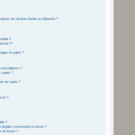
ateurs de ma liste d’amis ou d’ignorés ?
sultat ?
anche ?!
ages et sujets ?
a surveillance ?
 sujets ?
es de sujets ?
orum ?
ible ?
ns légales concernant ce forum ?
r du forum ?