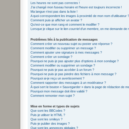
Les heures ne sont pas correctes !
J’ai changé mon fuseau horaire et l’heure est toujours incorrecte !
Ma langue n’est pas dans la liste !
A quoi correspondent les images à proximité de mon nom d’utilisateur 
Comment puis-je afficher un avatar ?
Qu’est-ce que mon rang et comment le modifier ?
Lorsque je clique sur le lien
courriel
d’un membre, on me demande de m
Problèmes liés à la publication de messages
Comment créer un nouveau sujet ou poster une réponse ?
Comment modifier ou supprimer un message ?
Comment ajouter une signature à mes messages ?
Comment créer un sondage ?
Pourquoi ne puis-je pas ajouter plus d’options à mon sondage ?
Comment modifier ou supprimer un sondage ?
Pourquoi ne puis-je pas accéder à un forum ?
Pourquoi ne puis-je pas joindre des fichiers à mon message ?
Pourquoi ai-je reçu un avertissement ?
Comment rapporter des messages à un modérateur ?
À quoi sert le bouton « Sauvegarder » dans la page de rédaction de 
Pourquoi mon message doit être validé ?
Comment remonter mon sujet ?
Mise en forme et types de sujets
Que sont les BBCodes ?
Puis-je utiliser le HTML ?
Que sont les smileys ?
Puis-je publier des images ?
Que sont les annonces globales ?