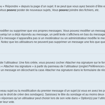
 « Répondre » depuis la page d’un sujet. Il se peut que vous ayez besoin d’être e
: Vous
pouvez
poster de nouveaux sujets, Vous
pouvez
joindre des fichiers, etc.
modifier ou supprimer que vos propres messages. Vous pouvez modifier un message
lqu’un a déjà répondu au message, un petit texte s’affichera en bas du message ind
n. Ce message n’apparaîtra pas si un modérateur ou un administrateur modifie le mes
ive. Notez que les utilisateurs ne peuvent pas supprimer un message une fois que qu
e l’utilisateur. Une fois créée, vous pouvez cocher
Attacher ma signature
sur le fo
 « Attacher ma signature » à partir du panneau de l’utilisateur (onglet
Préférences 
 à un message en décochant la case
Attacher ma signature
dans le formulaire de ré
ouveau sujet ou la modification du premier message d’un sujet (si vous en avez les p
 le droit de créer des sondages). Saisissez le titre du sondage et au moins deux o
onses qu’un utilisateur peut choisir lors de son vote dans « Option(s) par l’utilis
er leur vote.