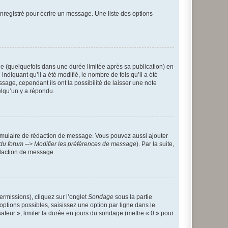
nregistré pour écrire un message. Une liste des options
 (quelquefois dans une durée limitée après sa publication) en
iquant qu’il a été modifié, le nombre de fois qu’il a été
sage, cependant ils ont la possibilité de laisser une note
elqu’un y a répondu.
rmulaire de rédaction de message. Vous pouvez aussi ajouter
du forum --> Modifier les préférences de message
). Par la suite,
daction de message.
ermissions), cliquez sur l’onglet
Sondage
sous la partie
ptions possibles, saisissez une option par ligne dans le
ateur », limiter la durée en jours du sondage (mettre « 0 » pour