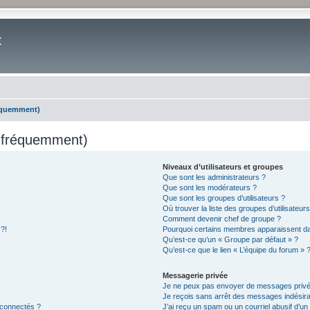
t
réquemment)
s fréquemment)
Niveaux d’utilisateurs et groupes
Que sont les administrateurs ?
Que sont les modérateurs ?
Que sont les groupes d’utilisateurs ?
Où trouver la liste des groupes d’utilisateur
Comment devenir chef de groupe ?
 ?!
Pourquoi certains membres apparaissent dan
Qu’est-ce qu’un « Groupe par défaut » ?
Qu’est-ce que le lien « L’équipe du forum » 
Messagerie privée
Je ne peux pas envoyer de messages privé
Je reçois sans arrêt des messages indésira
 connectés ?
J’ai reçu un spam ou un courriel abusif d’u