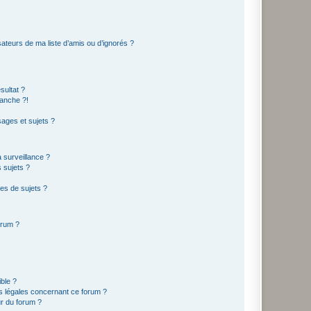
ateurs de ma liste d’amis ou d’ignorés ?
sultat ?
anche ?!
ages et sujets ?
a surveillance ?
 sujets ?
es de sujets ?
orum ?
ible ?
ns légales concernant ce forum ?
r du forum ?