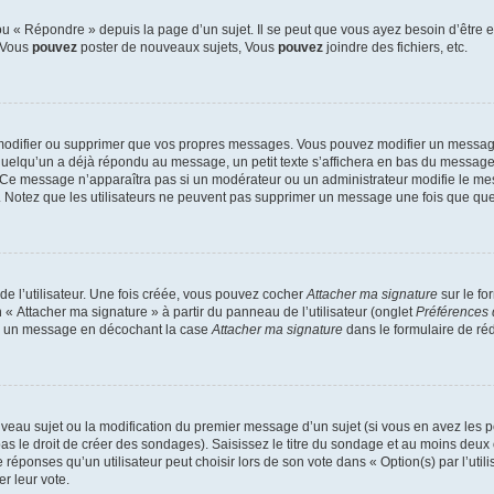
 « Répondre » depuis la page d’un sujet. Il se peut que vous ayez besoin d’être e
: Vous
pouvez
poster de nouveaux sujets, Vous
pouvez
joindre des fichiers, etc.
modifier ou supprimer que vos propres messages. Vous pouvez modifier un message
lqu’un a déjà répondu au message, un petit texte s’affichera en bas du message ind
n. Ce message n’apparaîtra pas si un modérateur ou un administrateur modifie le mes
ive. Notez que les utilisateurs ne peuvent pas supprimer un message une fois que qu
e l’utilisateur. Une fois créée, vous pouvez cocher
Attacher ma signature
sur le fo
 « Attacher ma signature » à partir du panneau de l’utilisateur (onglet
Préférences 
 à un message en décochant la case
Attacher ma signature
dans le formulaire de ré
ouveau sujet ou la modification du premier message d’un sujet (si vous en avez les p
 le droit de créer des sondages). Saisissez le titre du sondage et au moins deux o
onses qu’un utilisateur peut choisir lors de son vote dans « Option(s) par l’utilis
er leur vote.