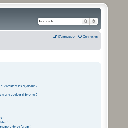
Rechercher
Recherche avancé
S’enregistrer
Connexion
s et comment les rejoindre ?
s une couleur différente ?
?
s !
bles !
n membre de ce forum !