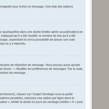
nregistré pour écrire un message. Une liste des options
 (quelquefois dans une durée limitée après sa publication) en
iquant qu’il a été modifié, le nombre de fois qu’il a été
sage, cependant ils ont la possibilité de laisser une note
elqu’un y a répondu.
rmulaire de rédaction de message. Vous pouvez aussi ajouter
du forum --> Modifier les préférences de message
). Par la suite,
daction de message.
ermissions), cliquez sur l’onglet
Sondage
sous la partie
ptions possibles, saisissez une option par ligne dans le
ateur », limiter la durée en jours du sondage (mettre « 0 » pour