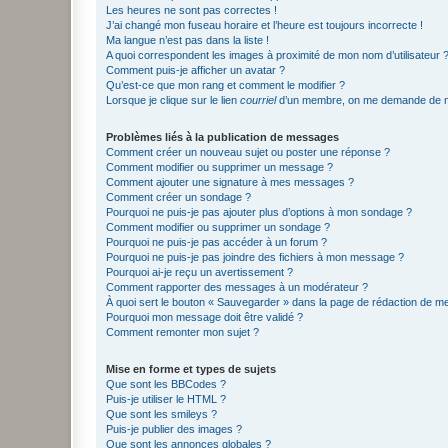
Les heures ne sont pas correctes !
J’ai changé mon fuseau horaire et l’heure est toujours incorrecte !
Ma langue n’est pas dans la liste !
A quoi correspondent les images à proximité de mon nom d’utilisateur 
Comment puis-je afficher un avatar ?
Qu’est-ce que mon rang et comment le modifier ?
Lorsque je clique sur le lien
courriel
d’un membre, on me demande de m
Problèmes liés à la publication de messages
Comment créer un nouveau sujet ou poster une réponse ?
Comment modifier ou supprimer un message ?
Comment ajouter une signature à mes messages ?
Comment créer un sondage ?
Pourquoi ne puis-je pas ajouter plus d’options à mon sondage ?
Comment modifier ou supprimer un sondage ?
Pourquoi ne puis-je pas accéder à un forum ?
Pourquoi ne puis-je pas joindre des fichiers à mon message ?
Pourquoi ai-je reçu un avertissement ?
Comment rapporter des messages à un modérateur ?
À quoi sert le bouton « Sauvegarder » dans la page de rédaction de 
Pourquoi mon message doit être validé ?
Comment remonter mon sujet ?
Mise en forme et types de sujets
Que sont les BBCodes ?
Puis-je utiliser le HTML ?
Que sont les smileys ?
Puis-je publier des images ?
Que sont les annonces globales ?