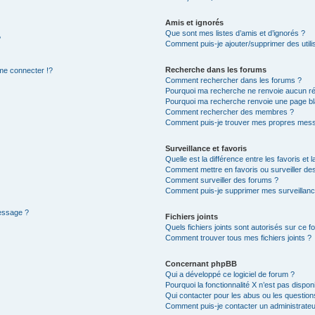
Amis et ignorés
Que sont mes listes d’amis et d’ignorés ?
?
Comment puis-je ajouter/supprimer des utilis
Recherche dans les forums
e connecter !?
Comment rechercher dans les forums ?
Pourquoi ma recherche ne renvoie aucun ré
Pourquoi ma recherche renvoie une page bl
Comment rechercher des membres ?
Comment puis-je trouver mes propres mess
Surveillance et favoris
Quelle est la différence entre les favoris et l
Comment mettre en favoris ou surveiller des
Comment surveiller des forums ?
Comment puis-je supprimer mes surveillanc
message ?
Fichiers joints
Quels fichiers joints sont autorisés sur ce f
Comment trouver tous mes fichiers joints ?
Concernant phpBB
Qui a développé ce logiciel de forum ?
Pourquoi la fonctionnalité X n’est pas dispon
Qui contacter pour les abus ou les questio
Comment puis-je contacter un administrateu