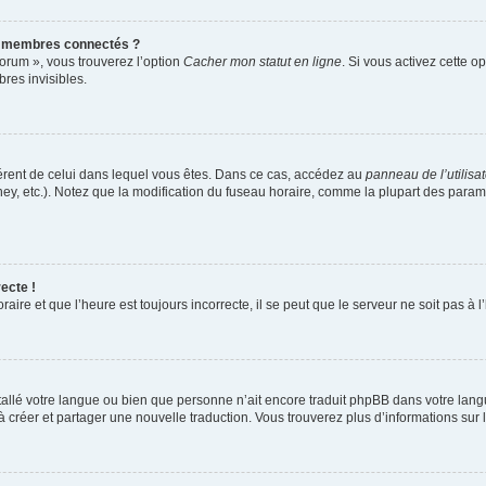
s membres connectés ?
forum », vous trouverez l’option
Cacher mon statut en ligne
. Si vous activez cette o
es invisibles.
ifférent de celui dans lequel vous êtes. Dans ce cas, accédez au
panneau de l’utilisa
ney, etc.). Notez que la modification du fuseau horaire, comme la plupart des para
ecte !
aire et que l’heure est toujours incorrecte, il se peut que le serveur ne soit pas à
installé votre langue ou bien que personne n’ait encore traduit phpBB dans votre l
s à créer et partager une nouvelle traduction. Vous trouverez plus d’informations sur l