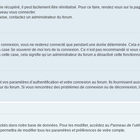
 récupéré, il peut facilement être réinitialisé. Pour ce faire, rendez vous sur la p
uveau vous connecter.
passe, contactez un administrateur du forum.
e connexion, vous ne resterez connecté que pendant une durée déterminée. Cela em
la case
Se souvenir de moi
lors de la connexion. Ce n’est pas recommandé si vous u
s cette case, cela signifie qu’un administrateur du forum a désactivé cette fonctionna
os paramètres d’authentification et votre connexion au forum. Ils fournissent aussi
teur du forum. Si vous rencontrez des problèmes de connexion ou de déconnexion, l
ockés dans notre base de données. Pour les modifier, accédez au
Panneau de l’util
 permettra de modifier tous les paramètres et préférences de votre compte.