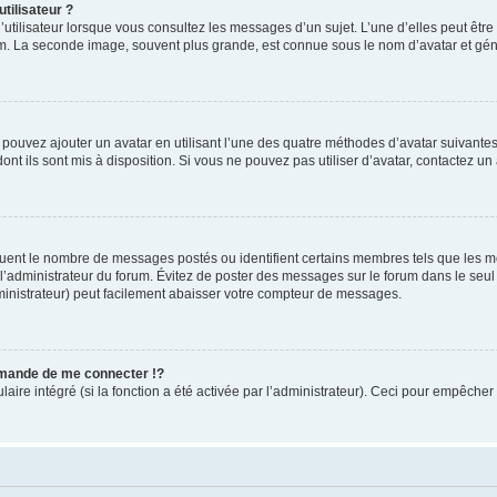
tilisateur ?
utilisateur lorsque vous consultez les messages d’un sujet. L’une d’elles peut êtr
rum. La seconde image, souvent plus grande, est connue sous le nom d’avatar et 
s pouvez ajouter un avatar en utilisant l’une des quatre méthodes d’avatar suivantes 
ont ils sont mis à disposition. Si vous ne pouvez pas utiliser d’avatar, contactez un
iquent le nombre de messages postés ou identifient certains membres tels que les 
ar l’administrateur du forum. Évitez de poster des messages sur le forum dans le seu
ministrateur) peut facilement abaisser votre compteur de messages.
mande de me connecter !?
re intégré (si la fonction a été activée par l’administrateur). Ceci pour empêcher l’u