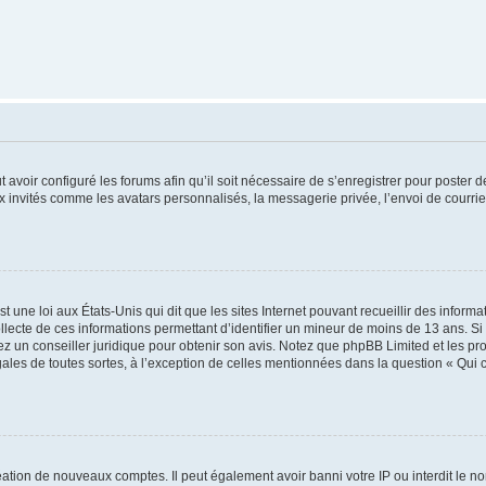
t avoir configuré les forums afin qu’il soit nécessaire de s’enregistrer pour poster
x invités comme les avatars personnalisés, la messagerie privée, l’envoi de courri
t une loi aux États-Unis qui dit que les sites Internet pouvant recueillir des infor
ollecte de ces informations permettant d’identifier un mineur de moins de 13 ans. S
tez un conseiller juridique pour obtenir son avis. Notez que phpBB Limited et les pr
gales de toutes sortes, à l’exception de celles mentionnées dans la question « Qui
réation de nouveaux comptes. Il peut également avoir banni votre IP ou interdit le no